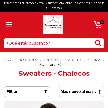
10% DE DESCUENTO EN TRANSFERENCIA Y ENVIOS GRATIS A PARTIR
DE $190.000
0
Inicio
>
HOMBRES
>
PRENDAS DE ARRIBA
>
ABRIGOS
>
Sweaters - Chalecos
Sweaters - Chalecos
Filtrar