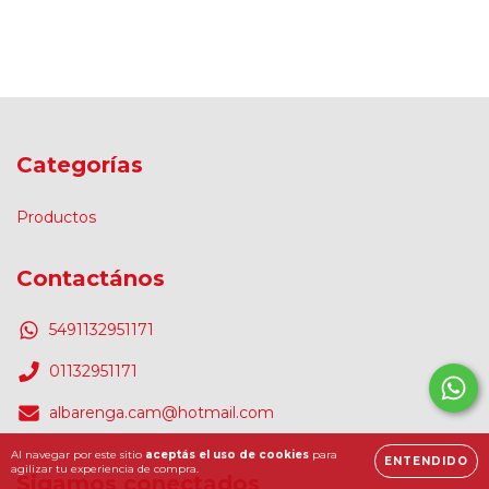
Categorías
Productos
Contactános
5491132951171
01132951171
albarenga.cam@hotmail.com
Al navegar por este sitio
aceptás el uso de cookies
para
ENTENDIDO
agilizar tu experiencia de compra.
Sigamos conectados