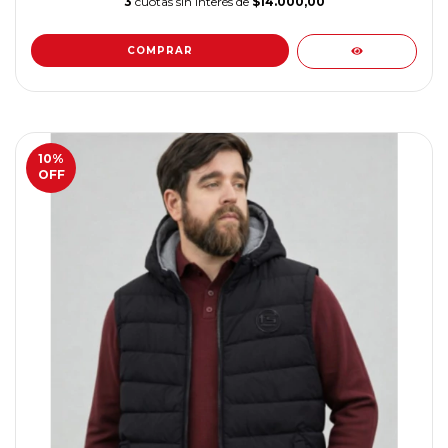
3
cuotas sin interés de
$14.000,00
COMPRAR
10
%
OFF