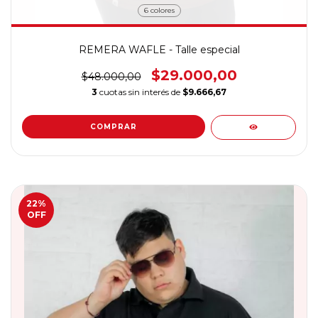
6 colores
REMERA WAFLE - Talle especial
$29.000,00
$48.000,00
3
cuotas sin interés de
$9.666,67
COMPRAR
22
%
OFF