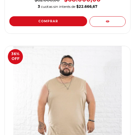
$82.000,00
3
cuotas sin interés de
$22.666,67
COMPRAR
36
%
OFF