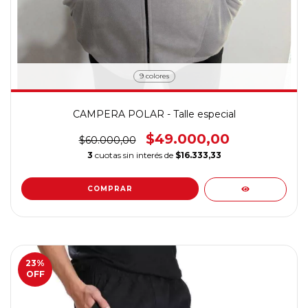
9 colores
CAMPERA POLAR - Talle especial
$49.000,00
$60.000,00
3
cuotas sin interés de
$16.333,33
COMPRAR
23
%
OFF