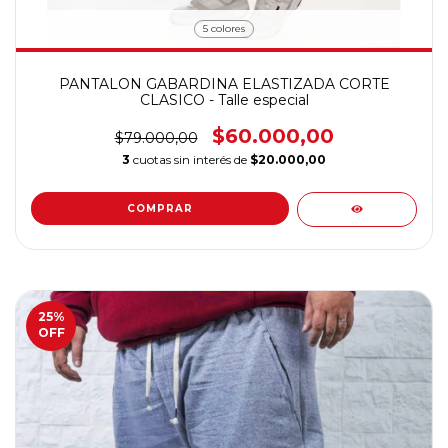
5 colores
PANTALON GABARDINA ELASTIZADA CORTE
CLASICO - Talle especial
$60.000,00
$79.000,00
3
cuotas sin interés de
$20.000,00
COMPRAR
25
%
OFF