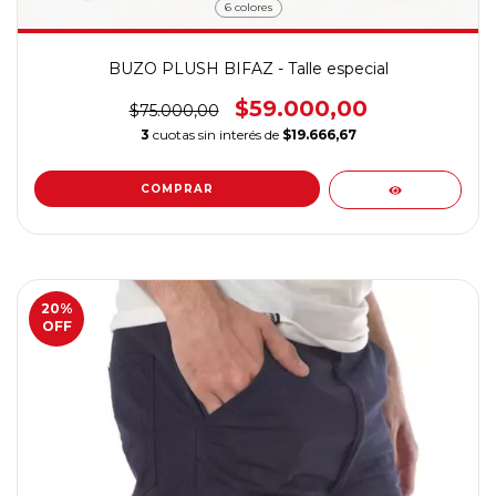
6 colores
BUZO PLUSH BIFAZ - Talle especial
$59.000,00
$75.000,00
3
cuotas sin interés de
$19.666,67
COMPRAR
20
%
OFF