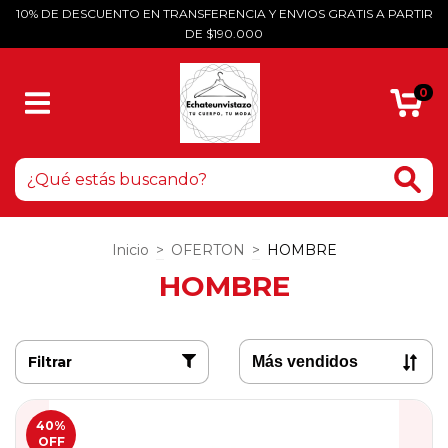
10% DE DESCUENTO EN TRANSFERENCIA Y ENVIOS GRATIS A PARTIR
DE $190.000
0
Inicio
>
OFERTON
>
HOMBRE
HOMBRE
Filtrar
40
%
OFF