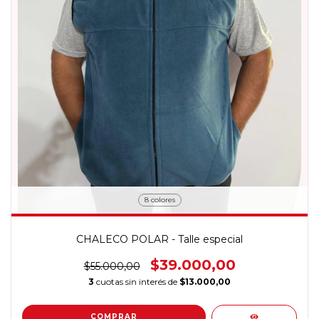
8 colores
CHALECO POLAR - Talle especial
$39.000,00
$55.000,00
3
cuotas sin interés de
$13.000,00
COMPRAR