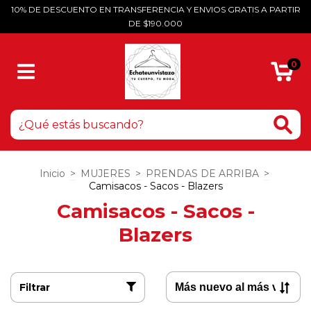
10% DE DESCUENTO EN TRANSFERENCIA Y ENVIOS GRATIS A PARTIR
DE $190.000
0
Inicio
>
MUJERES
>
PRENDAS DE ARRIBA
>
Camisacos - Sacos - Blazers
Camisacos - Sacos -
Blazers
Filtrar