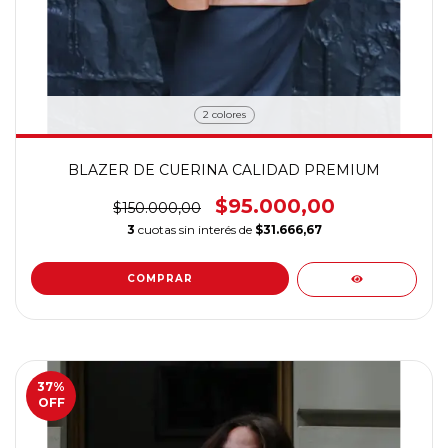
2 colores
BLAZER DE CUERINA CALIDAD PREMIUM
$95.000,00
$150.000,00
3
cuotas sin interés de
$31.666,67
COMPRAR
37
%
OFF