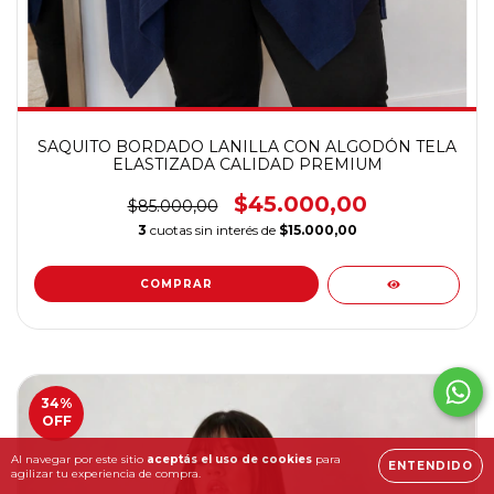
SAQUITO BORDADO LANILLA CON ALGODÓN TELA
ELASTIZADA CALIDAD PREMIUM
$45.000,00
$85.000,00
3
cuotas sin interés de
$15.000,00
COMPRAR
34
%
OFF
Al navegar por este sitio
aceptás el uso de cookies
para
ENTENDIDO
agilizar tu experiencia de compra.