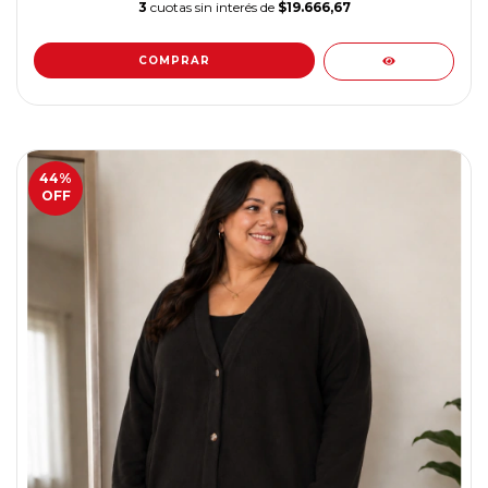
3
cuotas sin interés de
$19.666,67
COMPRAR
44
%
OFF