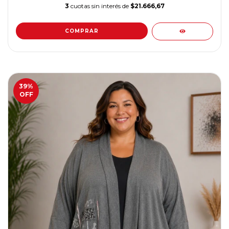
3
cuotas sin interés de
$21.666,67
COMPRAR
39
%
OFF