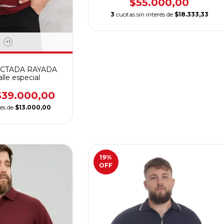
$55.000,00
3
cuotas sin interés de
$18.333,33
+1
CTADA RAYADA
alle especial
$39.000,00
rés de
$13.000,00
19
%
OFF