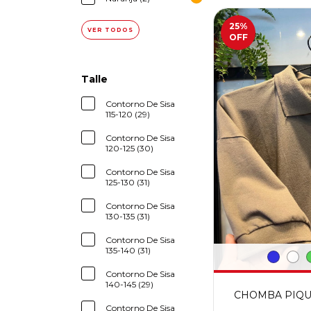
25
%
VER TODOS
OFF
Talle
Contorno De Sisa
115-120 (29)
Contorno De Sisa
120-125 (30)
Contorno De Sisa
125-130 (31)
Contorno De Sisa
130-135 (31)
Contorno De Sisa
135-140 (31)
Contorno De Sisa
140-145 (29)
CHOMBA PIQUE -
Contorno De Sisa