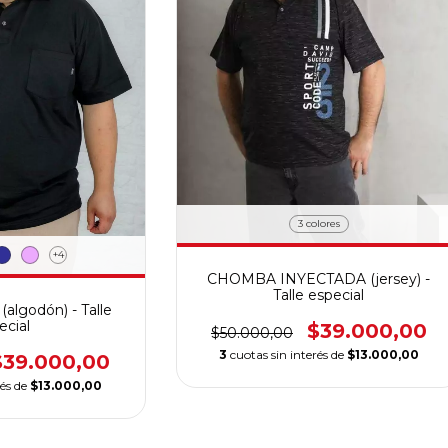
3 colores
+4
CHOMBA INYECTADA (jersey) -
Talle especial
lgodón) - Talle
ecial
$39.000,00
$50.000,00
3
cuotas sin interés de
$13.000,00
$39.000,00
rés de
$13.000,00