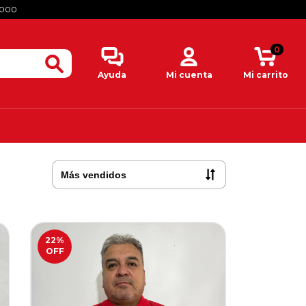
.000
0
Ayuda
Mi cuenta
Mi carrito
22
%
OFF