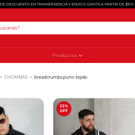
 DE DESCUENTO EN TRANSFERENCIA Y ENVIOS GRATIS A PARTIR DE $190
Productos
>
CHOMBAS
>
breadcrumbs.puno-tejido
22
%
OFF