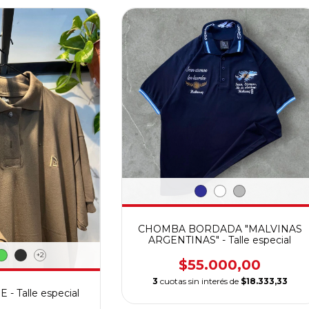
CHOMBA BORDADA "MALVINAS
ARGENTINAS" - Talle especial
+2
$55.000,00
3
cuotas sin interés de
$18.333,33
 Talle especial