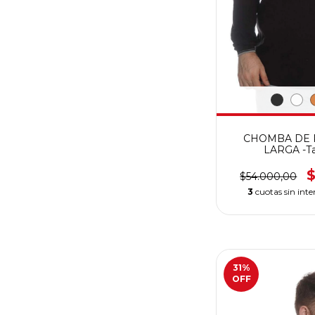
CHOMBA DE 
LARGA -Tal
$54.000,00
3
cuotas sin inte
31
%
OFF