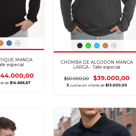
+2
+5
PIQUE MANGA
CHOMBA DE ALGODON MANGA
le especial
LARGA - Talle especial
$44.000,00
$39.000,00
$50.000,00
rés de
$14.666,67
3
cuotas sin interés de
$13.000,00