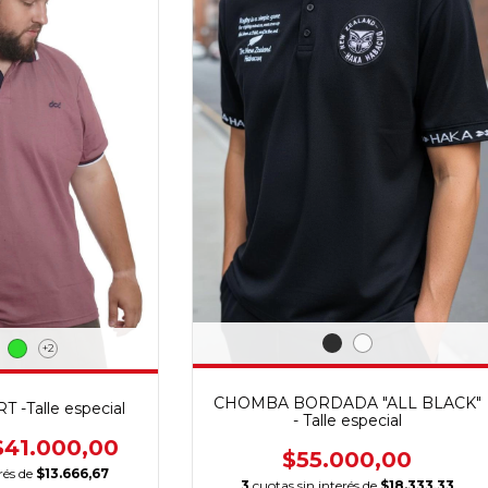
+2
CHOMBA BORDADA "ALL BLACK"
-Talle especial
- Talle especial
$41.000,00
$55.000,00
rés de
$13.666,67
3
cuotas sin interés de
$18.333,33