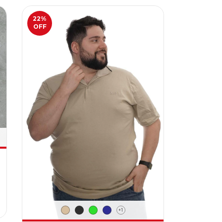
22
%
OFF
+1