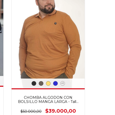
+1
CHOMBA ALGODON CON
BOLSILLO MANGA LARGA - Talle
especial
$39.000,00
$50.000,00