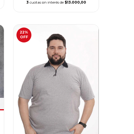
3
cuotas sin interés de
$13.000,00
22
%
OFF