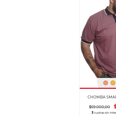
CHOMBA SMART 
$59.000,00
3
cuotas sin inte