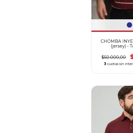
CHOMBA INYE
(jersey) - T
$50.000,00
3
cuotas sin inte