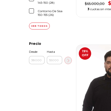
145-150 (28)
$65.000,00
3
cuotas sin inte
Contorno De Sisa
150-155 (26)
VER TODOS
Precio
19
%
Desde
Hasta
OFF