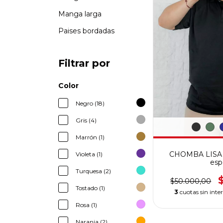
Manga larga
Paises bordadas
Filtrar por
Color
Negro (18)
Gris (4)
Marrón (1)
CHOMBA LISA (a
Violeta (1)
esp
Turquesa (2)
$50.000,00
Tostado (1)
3
cuotas sin inte
Rosa (1)
Naranja (2)