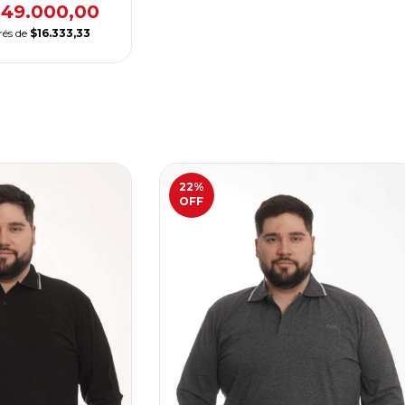
$49.000,00
rés de
$16.333,33
22
%
OFF