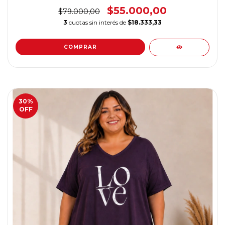
$55.000,00
$79.000,00
3
cuotas sin interés de
$18.333,33
COMPRAR
30
%
OFF