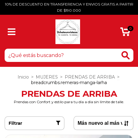
10% DE DESCUENTO EN TRANSFERENCIA Y ENVIOS GRATIS A PARTIR
DE $190.000
0
Inicio
>
MUJERES
>
PRENDAS DE ARRIBA
>
breadcrumbs.remeras-manga-larha
PRENDAS DE ARRIBA
Prendas con Confort y estilo para tu día a día sin límite de talle.
Filtrar