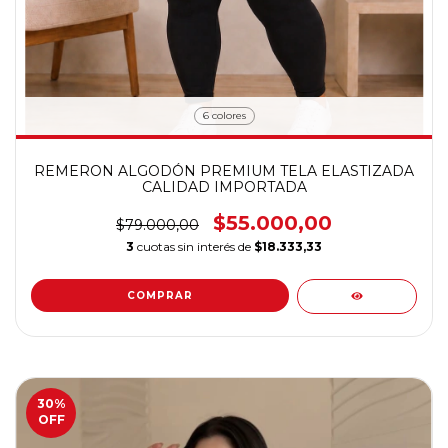
6 colores
REMERON ALGODÓN PREMIUM TELA ELASTIZADA
CALIDAD IMPORTADA
$55.000,00
$79.000,00
3
cuotas sin interés de
$18.333,33
COMPRAR
30
%
OFF