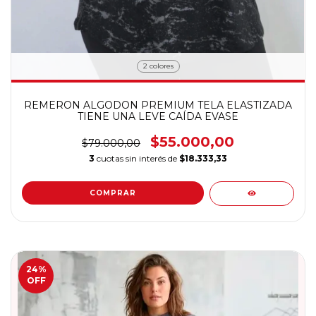
2 colores
REMERON ALGODON PREMIUM TELA ELASTIZADA
TIENE UNA LEVE CAÍDA EVASE
$55.000,00
$79.000,00
3
cuotas sin interés de
$18.333,33
COMPRAR
24
%
OFF