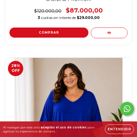
$87.000,00
$120.000,00
3
cuotas sin interés de
$29.000,00
COMPRAR
28
%
OFF
Al navegar por este sitio
aceptás el uso de cookies
para
ENTENDIDO
agilizar tu experiencia de compra.